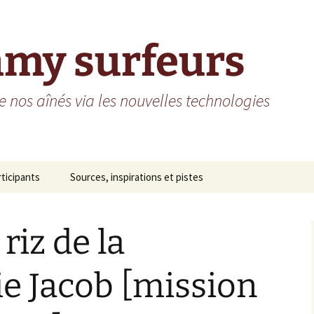
amy surfeurs
 nos aînés via les nouvelles technologies
rticipants
Sources, inspirations et pistes
me St-Vincent de Paul
 riz de la
sidence des Arcades
sidence do Grand Fa
e Jacob [mission