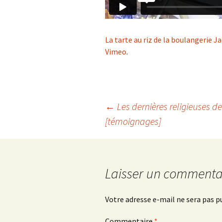
La tarte au riz de la boulangerie 
Vimeo
.
Navigation
←
Les dernières religieuses de
[témoignages]
des
articles
Laisser un commenta
Votre adresse e-mail ne sera pas p
Commentaire
*