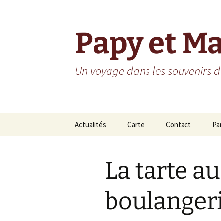
Aller
au
contenu
Papy et M
Un voyage dans les souvenirs de
Actualités
Carte
Contact
Pa
Ho
La tarte au
Ré
Ré
boulangeri