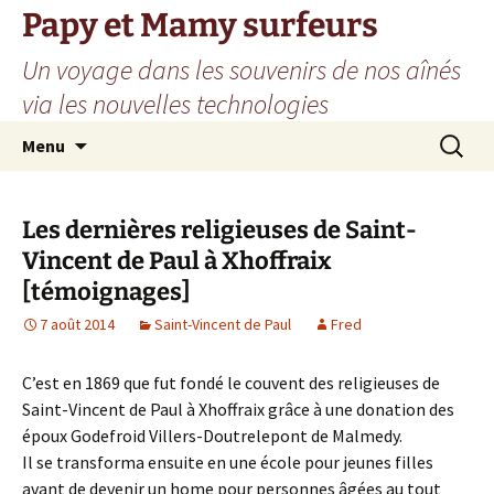
Aller
Papy et Mamy surfeurs
au
Un voyage dans les souvenirs de nos aînés
contenu
via les nouvelles technologies
Recherc
Menu
Les dernières religieuses de Saint-
Vincent de Paul à Xhoffraix
[témoignages]
7 août 2014
Saint-Vincent de Paul
Fred
C’est en 1869 que fut fondé le couvent des religieuses de
Saint-Vincent de Paul à Xhoffraix grâce à une donation des
époux Godefroid Villers-Doutrelepont de Malmedy.
Il se transforma ensuite en une école pour jeunes filles
avant de devenir un home pour personnes âgées au tout