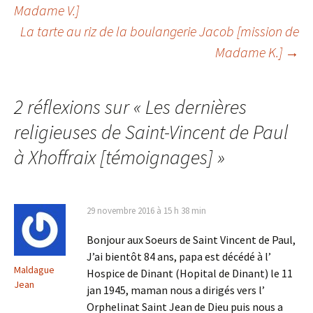
Navigation
Madame V.]
La tarte au riz de la boulangerie Jacob [mission de
des
Madame K.]
→
articles
2 réflexions sur «
Les dernières
religieuses de Saint-Vincent de Paul
à Xhoffraix [témoignages]
»
29 novembre 2016 à 15 h 38 min
Bonjour aux Soeurs de Saint Vincent de Paul,
J’ai bientôt 84 ans, papa est décédé à l’
Maldague
Hospice de Dinant (Hopital de Dinant) le 11
Jean
jan 1945, maman nous a dirigés vers l’
Orphelinat Saint Jean de Dieu puis nous a