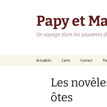
Aller
au
contenu
Papy et M
Un voyage dans les souvenirs de
Actualités
Carte
Contact
Pa
Ho
Les novèl
Ré
Ré
ôtes