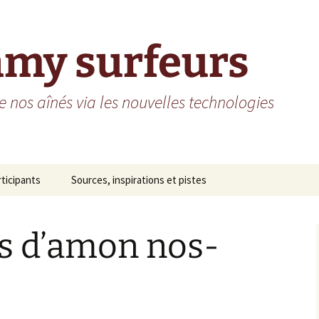
amy surfeurs
 nos aînés via les nouvelles technologies
rticipants
Sources, inspirations et pistes
me St-Vincent de Paul
es d’amon nos-
sidence des Arcades
sidence do Grand Fa