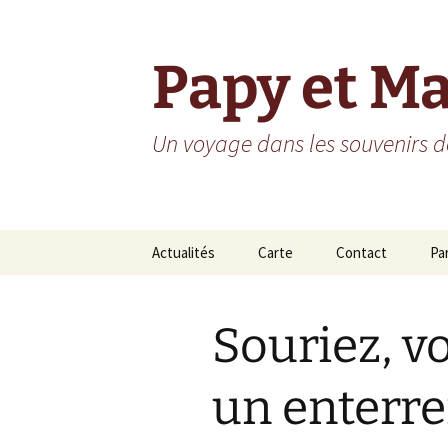
Aller
au
contenu
Papy et M
Un voyage dans les souvenirs de
Actualités
Carte
Contact
Pa
Ho
Souriez, vo
Ré
Ré
un enterr