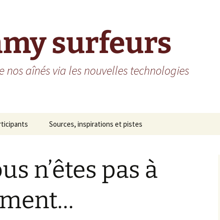
amy surfeurs
 nos aînés via les nouvelles technologies
rticipants
Sources, inspirations et pistes
me St-Vincent de Paul
us n’êtes pas à
sidence des Arcades
sidence do Grand Fa
ement…